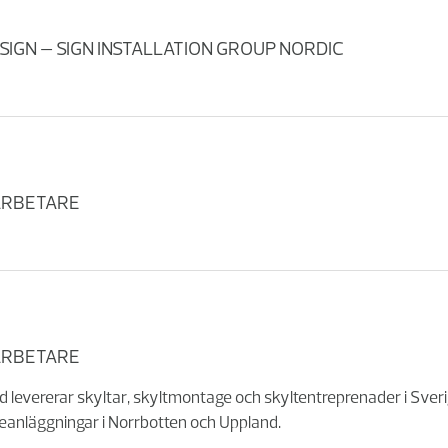
 SIGN – SIGN INSTALLATION GROUP NORDIC
ARBETARE
ARBETARE
d levererar skyltar, skyltmontage och skyltentreprenader i Sver
anläggningar i Norrbotten och Uppland.