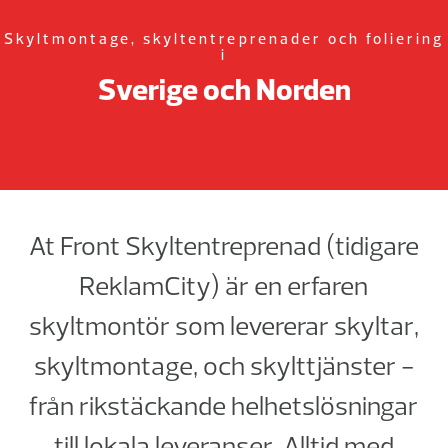
Skyltmontage, skyltentreprenader och foliering
i
Sverige och Norden
At Front Skyltentreprenad (tidigare
ReklamCity) är en erfaren
skyltmontör som levererar skyltar,
skyltmontage, och skylttjänster -
från rikstäckande helhetslösningar
till lokala leveranser. Alltid med