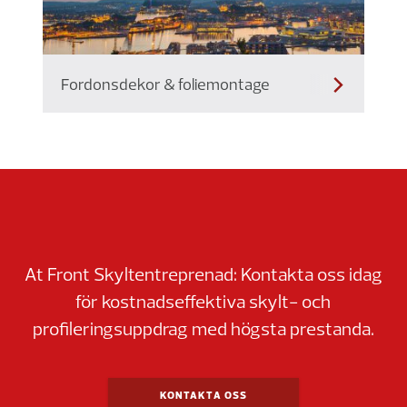
Fordonsdekor & foliemontage
At Front Skyltentreprenad: Kontakta oss idag
för kostnadseffektiva skylt- och
profileringsuppdrag med högsta prestanda.
KONTAKTA OSS